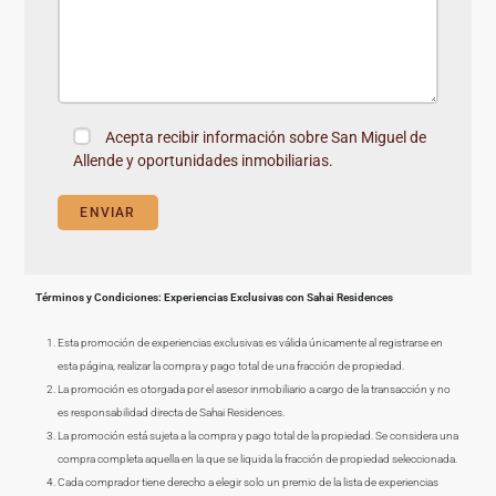
Acepta recibir información sobre San Miguel de
Allende y oportunidades inmobiliarias.
Términos y Condiciones: Experiencias Exclusivas con Sahai Residences
Esta promoción de experiencias exclusivas es válida únicamente al registrarse en
esta página, realizar la compra y pago total de una fracción de propiedad.
La promoción es otorgada por el asesor inmobiliario a cargo de la transacción y no
es responsabilidad directa de Sahai Residences.
La promoción está sujeta a la compra y pago total de la propiedad. Se considera una
compra completa aquella en la que se liquida la fracción de propiedad seleccionada.
Cada comprador tiene derecho a elegir solo un premio de la lista de experiencias