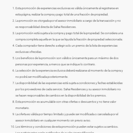
Esta promoción de experiencias exclusivas es válida únicamente al registrarse en
esta página, realizar la compra y pago total de una fracción de propiedad.
La promoción es otorgada por el asesor inmobiliario a cargo de la transacción y no
es responsabilidad directa de Sahai Residences.
La promoción está sujeta a la compra y pago total de la propiedad. Se considera una
compra completa aquella en la que se liquida la fracción de propiedad seleccionada.
Cada comprador tiene derecho a elegir solo un premio de la lista de experiencias
exclusivas ofrecidas.
Los beneficios de la promoción son válidos únicamente para un máximo de dos
personas por experiencia, a menos que se indique lo contrario.
La selección de la experiencia exclusiva deberá realizarse al momento de la compra y
no podrá ser modificada posteriormente.
La disponibilidad de las experiencias está sujeta a condiciones y fechas establecidas
por los proveedores de cada servicio. Sahai Residences y su asesor inmobiliario no
se hacen responsables de cambios en la disponibilidad de los premios.
Esta promoción es acumulable con otras ofertas o descuentos y no tiene valor
monetario.
La oferta es válida por tiempo limitado y puede ser modificada o cancelada por el
asesor inmobiliario en cualquier momento sin previo aviso.
Los términos y condiciones de esta promoción pueden estar sujetos a cambios.
Los participantes serán notificados de cualquier modificación.