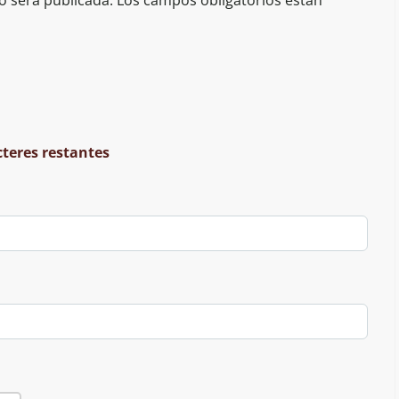
o será publicada.
Los campos obligatorios están
cteres restantes